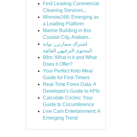
Find Leading Commercial
Cleaning Services...
Winnow168: Emerging as
a Leading Platform
Marine Building in this
Coastal City, Alabam...
اشتراك سمارترز: بوابة
المحتوى الترفيهي الفائقة
88m: What is it and What
Does it Offer?
Your Perfect Keto Meal
Guide for First-Timers
Real-Time Forex Data: A
Developer's Guide to APIs
Calculate Circles: Your
Guide to Circumference
Live Cam Entertainment: A
Emerging Trend