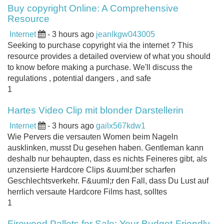
Buy copyright Online: A Comprehensive
Resource
Internet
- 3 hours ago
jeanlkgw043005
Seeking to purchase copyright via the internet ? This
resource provides a detailed overview of what you should
to know before making a purchase. We'll discuss the
regulations , potential dangers , and safe
1
Hartes Video Clip mit blonder Darstellerin
Internet
- 3 hours ago
gailx567kdw1
Wie Pervers die versauten Women beim Nageln
ausklinken, musst Du gesehen haben. Gentleman kann
deshalb nur behaupten, dass es nichts Feineres gibt, als
unzensierte Hardcore Clips &uuml;ber scharfen
Geschlechtsverkehr. F&uuml;r den Fall, dass Du Lust auf
herrlich versaute Hardcore Films hast, solltes
1
Firewood Pallets for Sale: Your Budget-Friendly