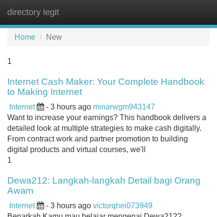
directory legit
Tog
navi
Home
New
1
Internet Cash Maker: Your Complete Handbook
to Making Internet
Internet
- 3 hours ago
minarwgm943147
Want to increase your earnings? This handbook delivers a
detailed look at multiple strategies to make cash digitally.
From contract work and partner promotion to building
digital products and virtual courses, we'll
1
Dewa212: Langkah-langkah Detail bagi Orang
Awam
Internet
- 3 hours ago
victorqhei073949
Benarkah Kamu mau belajar mengenai Dewa212?