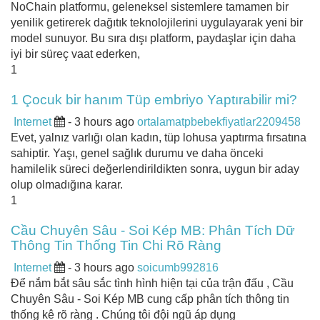
NoChain platformu, geleneksel sistemlere tamamen bir
yenilik getirerek dağıtık teknolojilerini uygulayarak yeni bir
model sunuyor. Bu sıra dışı platform, paydaşlar için daha
iyi bir süreç vaat ederken,
1
1 Çocuk bir hanım Tüp embriyo Yaptırabilir mi?
Internet
- 3 hours ago
ortalamatpbebekfiyatlar2209458
Evet, yalnız varlığı olan kadın, tüp lohusa yaptırma fırsatına
sahiptir. Yaşı, genel sağlık durumu ve daha önceki
hamilelik süreci değerlendirildikten sonra, uygun bir aday
olup olmadığına karar.
1
Cầu Chuyên Sâu - Soi Kép MB: Phân Tích Dữ
Thông Tin Thống Tin Chi Rõ Ràng
Internet
- 3 hours ago
soicumb992816
Để nắm bắt sâu sắc tình hình hiện tại của trận đấu , Cầu
Chuyên Sâu - Soi Kép MB cung cấp phân tích thông tin
thống kê rõ ràng . Chúng tôi đội ngũ áp dụng