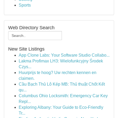
Sports
Web Directory Search
New Site Listings
App Clone Labs: Your Software Studio Collabo...
Lakma Profimax LH3: Wielofunkcyjny Środek
Czys...
Huurprijs te hoog? Uw rechten kennen en
claimen.
Cầu Bạch Thủ Lô Kép MB: Thủ thuật Chốt Kết
qu...
Columbus Ohio Locksmith: Emergency Car Key
Repl...
Exploring Albany: Your Guide to Eco-Friendly
Tr...