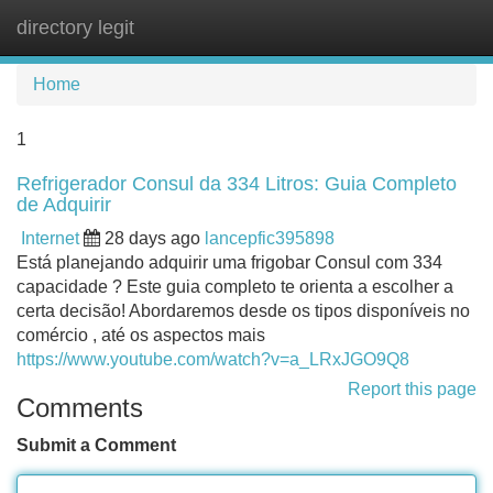
directory legit
Tog
navi
Home
1
Refrigerador Consul da 334 Litros: Guia Completo
de Adquirir
Internet
28 days ago
lancepfic395898
Está planejando adquirir uma frigobar Consul com 334
capacidade ? Este guia completo te orienta a escolher a
certa decisão! Abordaremos desde os tipos disponíveis no
comércio , até os aspectos mais
https://www.youtube.com/watch?v=a_LRxJGO9Q8
Report this page
Comments
Submit a Comment