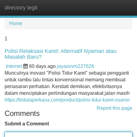
directory legit
Tog
navi
Home
1
Polisi Relaksasi Karet: Alternatif Nyaman atau
Masalah Baru?
Internet
60 days ago
jayaovvm227626
Munculnya inovasi "Polisi Tidur Karet" sebagai pengganti
untuk rambu lalu lintas konvensional memang membuat
penasaran perhatian. Kendati demikian, efektivitasnya
dalam menciptakan perlindungan masyarakat jalan masih
https://tridutaperkasa.com/product/polisi-tidur-karet-osano/
Report this page
Comments
Submit a Comment