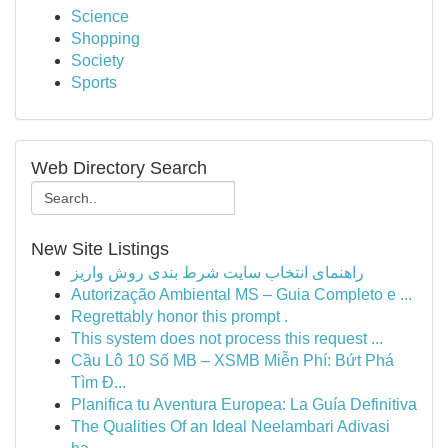
Science
Shopping
Society
Sports
Web Directory Search
New Site Listings
راهنمای انتخاب سایت شرط بندی روش واریز
Autorização Ambiental MS – Guia Completo e ...
Regrettably honor this prompt .
This system does not process this request ...
Cầu Lô 10 Số MB – XSMB Miễn Phí: Bứt Phá
Tìm Đ...
Planifica tu Aventura Europea: La Guía Definitiva
The Qualities Of an Ideal Neelambari Adivasi