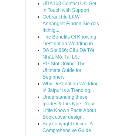
UBA168 Contact Us: Get
in Touch with Support
Gebrauchte LKW-
Anhänger: Finden Sie das
richtig...
The Benefits Of Knowing
Destination Wedding in ...
Dò Sót 666: Cầu Đề Tốt
Nhất, Mở Tài Lộc
PG Slot Online: The
Ultimate Guide for
Beginners
Why Destination Wedding
In Jaipur is a Trending...
Understanding these
grades & this type : Your...
Little Known Facts About
Book cover design.
Buy copyright Online: A
Comprehensive Guide