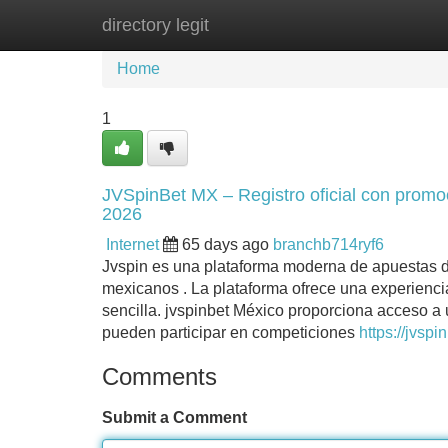
directory legit
Home
New Site Listings
Add Site
Home
1
JVSpinBet MX – Registro oficial con promo
2026
Internet
65 days ago
branchb714ryf6
Jvspin es una plataforma moderna de apuestas d
mexicanos . La plataforma ofrece una experienci
sencilla. jvspinbet México proporciona acceso a
pueden participar en competiciones
https://jvspi
Comments
Submit a Comment