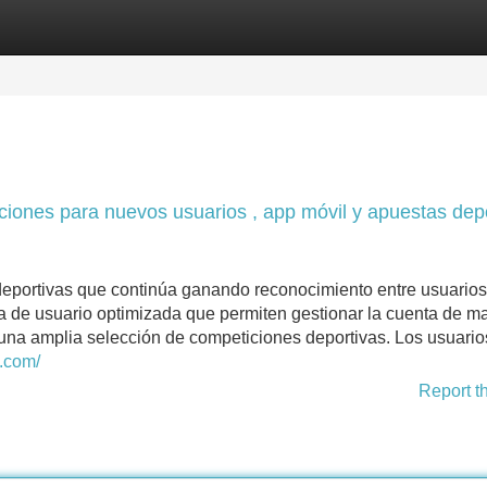
Categories
Register
Login
ciones para nuevos usuarios , app móvil y apuestas dep
eportivas que continúa ganando reconocimiento entre usuarios
a de usuario optimizada que permiten gestionar la cuenta de m
 una amplia selección de competiciones deportivas. Los usuario
n.com/
Report t