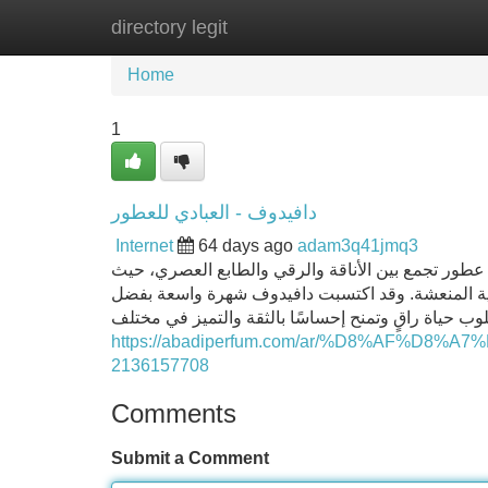
directory legit
Home
New Site Listings
Add Site
Home
1
دافيدوف - العبادي للعطور
Internet
64 days ago
adam3q41jmq3
 عطور تجمع بين الأناقة والرقي والطابع العصري، حيث
مضية المنعشة. وقد اكتسبت دافيدوف شهرة واسعة بفضل
وب حياة راقٍ وتمنح إحساسًا بالثقة والتميز في مختلف
https://abadiperfum.com/ar/%D8%AF%D8%
2136157708
Comments
Submit a Comment