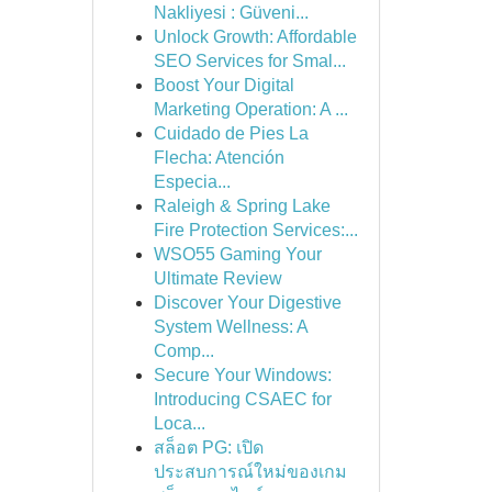
Nakliyesi : Güveni...
Unlock Growth: Affordable
SEO Services for Smal...
Boost Your Digital
Marketing Operation: A ...
Cuidado de Pies La
Flecha: Atención
Especia...
Raleigh & Spring Lake
Fire Protection Services:...
WSO55 Gaming Your
Ultimate Review
Discover Your Digestive
System Wellness: A
Comp...
Secure Your Windows:
Introducing CSAEC for
Loca...
สล็อต PG: เปิด
ประสบการณ์ใหม่ของเกม