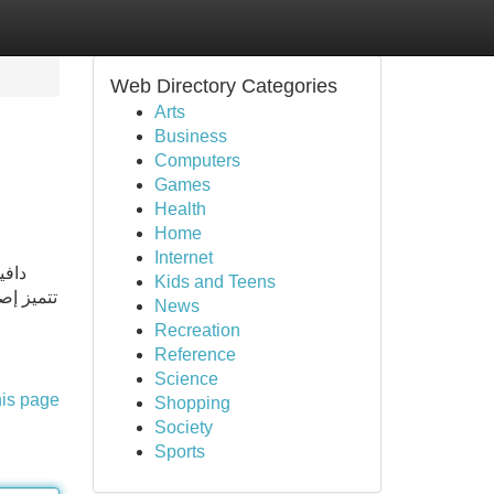
Web Directory Categories
Arts
Business
Computers
Games
Health
Home
Internet
دافي
Kids and Teens
تتميز إص
News
Recreation
Reference
Science
his page
Shopping
Society
Sports