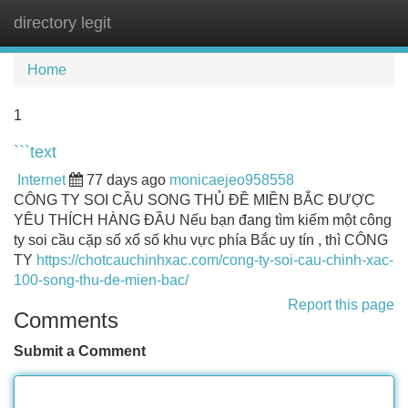
directory legit
Tog
navi
Home
1
```text
Internet
77 days ago
monicaejeo958558
CÔNG TY SOI CẦU SONG THỦ ĐỀ MIỀN BẮC ĐƯỢC
YÊU THÍCH HÀNG ĐẦU Nếu bạn đang tìm kiếm một công
ty soi cầu cặp số xổ số khu vực phía Bắc uy tín , thì CÔNG
TY
https://chotcauchinhxac.com/cong-ty-soi-cau-chinh-xac-
100-song-thu-de-mien-bac/
Report this page
Comments
Submit a Comment