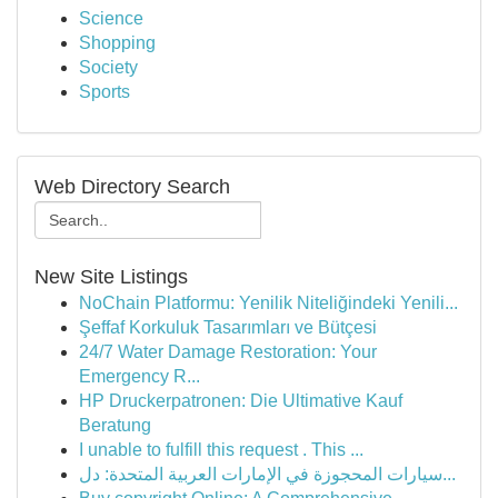
Science
Shopping
Society
Sports
Web Directory Search
New Site Listings
NoChain Platformu: Yenilik Niteliğindeki Yenili...
Şeffaf Korkuluk Tasarımları ve Bütçesi
24/7 Water Damage Restoration: Your
Emergency R...
HP Druckerpatronen: Die Ultimative Kauf
Beratung
I unable to fulfill this request . This ...
سيارات المحجوزة في الإمارات العربية المتحدة: دل...