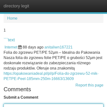
directory legit
Tog
navi
Home
1
```text
Internet
88 days ago
anitaliwn167221
Folia do zgrzewu PET/PE 52µm – Idealna do Pakowania
Nasza folia do zgrzewu folie PET/PE o grubości 52µm jest
doskonałe rozwiązanie do zabezpieczania różnego
rodzaju produktów. Oferuje ona znakomitą
https://opakowaniadeal.pl/pl/p/Folia-do-zgrzewu-52-mik-
PETPE-Peel-185mm-250m-16663/13609
Report this page
Comments
Submit a Comment