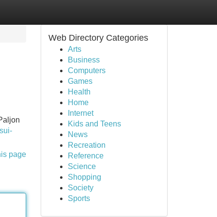
Web Directory Categories
Arts
Business
Computers
Games
Health
Home
Internet
Paljon
Kids and Teens
sui-
News
Recreation
his page
Reference
Science
Shopping
Society
Sports