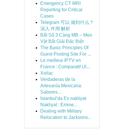
Emergency CT MRI
Reporting for Critical
Cases
Telegram 可以 做到什么？
深入 作用 解析
Bắt Sổ 3 Càng MB – Mẹo
Vặt Bắt Giải Đặc Biệt
The Basic Principles Of
Guest Posting Site For ...
Le meilleur IPTV en
France : Comparatif Ul...
Xoilac
Verdaderas de la
Artesanía Mexicana:
Sabores...
İstanbul'da Ev nakliyat
Nakliyat : Emine...
Dealing with Military
Relocation to Jacksonv...