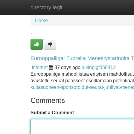
directory legit
Home
New Site Listings
Add Site
Home
1
Eurooppaliiga: Tuoreita Menestystarinoita
Internet
87 days ago
alvinplgt358412
Eurooppaliiga mahdollistaa erityisen mahdollisuu
avustettu seurat päässeet osoittamaan potentiaalin
kultasuoneen-sponsoroidut-seurat-juhlivat-menes
Comments
Submit a Comment