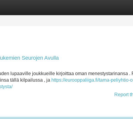
Categories
Register
Login
 Tukemien Seurojen Avulla
den lupaaville joukkueille kirjoittaa oman menestystarinansa . 
sa tällä kilpailussa , ja
https://eurooppaliiga.fi/tama-peliyhtio-o
tysta/
Report t