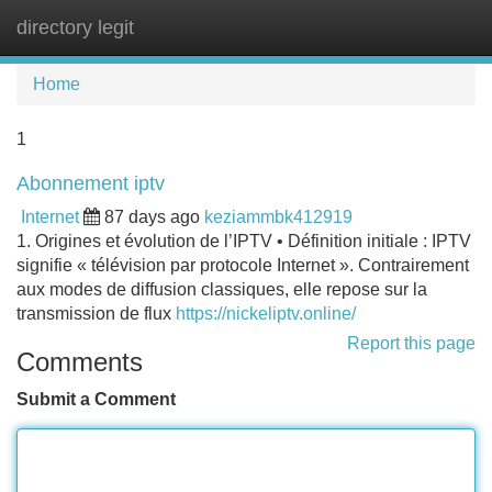
directory legit
Tog
navi
Home
1
Abonnement iptv
Internet
87 days ago
keziammbk412919
1. Origines et évolution de l’IPTV • Définition initiale : IPTV
signifie « télévision par protocole Internet ». Contrairement
aux modes de diffusion classiques, elle repose sur la
transmission de flux
https://nickeliptv.online/
Report this page
Comments
Submit a Comment