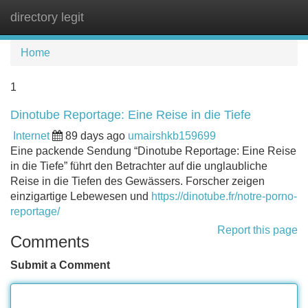
directory legit
Tog
navi
Home
1
Dinotube Reportage: Eine Reise in die Tiefe
Internet
89 days ago
umairshkb159699
Eine packende Sendung “Dinotube Reportage: Eine Reise
in die Tiefe” führt den Betrachter auf die unglaubliche
Reise in die Tiefen des Gewässers. Forscher zeigen
einzigartige Lebewesen und
https://dinotube.fr/notre-porno-
reportage/
Report this page
Comments
Submit a Comment