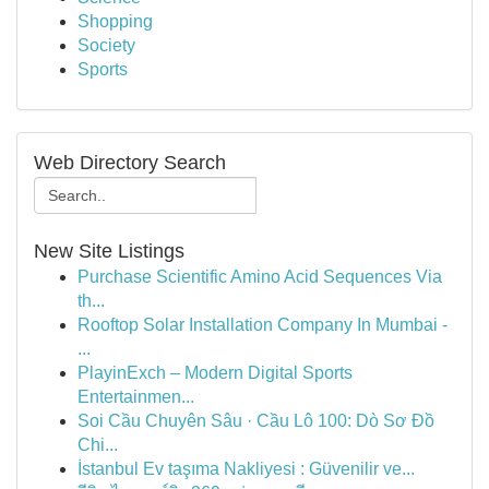
Shopping
Society
Sports
Web Directory Search
New Site Listings
Purchase Scientific Amino Acid Sequences Via
th...
Rooftop Solar Installation Company In Mumbai -
...
PlayinExch – Modern Digital Sports
Entertainmen...
Soi Cầu Chuyên Sâu · Cầu Lô 100: Dò Sơ Đồ
Chi...
İstanbul Ev taşıma Nakliyesi : Güvenilir ve...