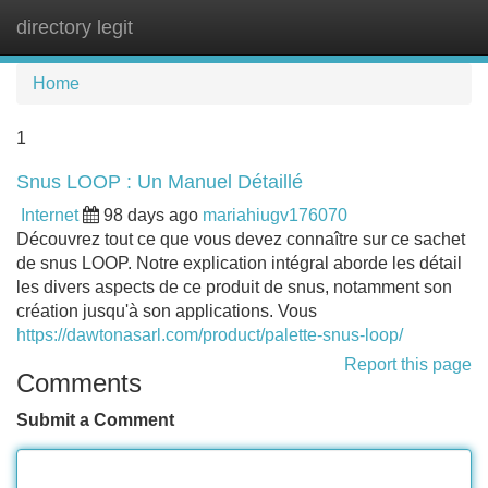
directory legit
Tog
navi
Home
1
Snus LOOP : Un Manuel Détaillé
Internet
98 days ago
mariahiugv176070
Découvrez tout ce que vous devez connaître sur ce sachet
de snus LOOP. Notre explication intégral aborde les détail
les divers aspects de ce produit de snus, notamment son
création jusqu'à son applications. Vous
https://dawtonasarl.com/product/palette-snus-loop/
Report this page
Comments
Submit a Comment