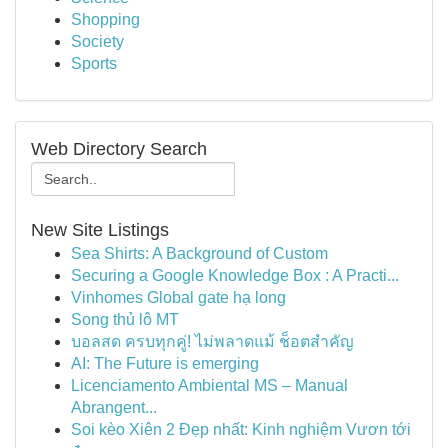
Shopping
Society
Sports
Web Directory Search
New Site Listings
Sea Shirts: A Background of Custom
Securing a Google Knowledge Box : A Practi...
Vinhomes Global gate hạ long
Song thủ lô MT
บอลสด ครบทุกคู่! ไม่พลาดแม้ ช็อตสำคัญ
AI: The Future is emerging
Licenciamento Ambiental MS – Manual
Abrangent...
Soi kèo Xiên 2 Đẹp nhất: Kinh nghiệm Vươn tới