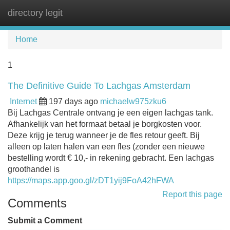
directory legit
Tog
navi
Home
1
The Definitive Guide To Lachgas Amsterdam
Internet
197 days ago
michaelw975zku6
Bij Lachgas Centrale ontvang je een eigen lachgas tank.
Afhankelijk van het formaat betaal je borgkosten voor.
Deze krijg je terug wanneer je de fles retour geeft. Bij
alleen op laten halen van een fles (zonder een nieuwe
bestelling wordt € 10,- in rekening gebracht. Een lachgas
groothandel is
https://maps.app.goo.gl/zDT1yij9FoA42hFWA
Report this page
Comments
Submit a Comment