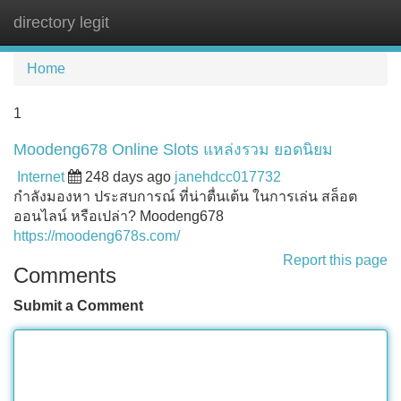
directory legit
Tog
navi
Home
1
Moodeng678 Online Slots แหล่งรวม ยอดนิยม
Internet
248 days ago
janehdcc017732
กำลังมองหา ประสบการณ์ ที่น่าตื่นเต้น ในการเล่น สล็อต
ออนไลน์ หรือเปล่า? Moodeng678
https://moodeng678s.com/
Report this page
Comments
Submit a Comment