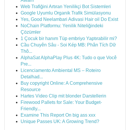
Awam
Web Trafiğini Artıran Yenilikçi Bot Sistemleri
Google Uyumlu Organik Trafik Simülasyonu
Yes, Good Neelambari Adivasi Hair oil Do Exist
NoChain Platformu: Yenilik Niteliğindeki
Çözümler
1 Çocuk bir hanım Tüp embriyo Yaptırabilir mi?
Cầu Chuyên Sâu - Soi Kép MB: Phân Tích Dữ
Thô...
AlphaSat AlphaPlay Plus 4K: Tudo o que Você
Pre...
Licenciamento Ambiental MS – Roteiro
Detalhad...
Buy copyright Online: A Comprehensive
Resource
Hartes Video Clip mit blonder Darstellerin
Firewood Pallets for Sale: Your Budget-
Friendly...
Examine This Report On big ass xxx
Unique Passes UK: A Growing Trend?