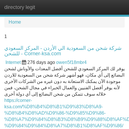
directory legit
Tog
navi
Home
1
شركة شحن من السعودية الي الأردن - المركز السعودي
للشحن - Corner-ksa.com
Internet
276 days ago
owen5f18mbr4
يوفر لك المركز السعودي للشحن أفضل المعدات والأوناش لشحن
البضائع إلى أي مكان، فهو أشهر شركة شحن من السعودية للاردن
موجودة الآن يمكنك الاستعانة به دون غيره من الشركات الأخرى
لأنه يوفر أفضل الفنيين والعمال الخبراء في مجال الشحن، فمن
خلاله سوف تتمكن من شحن البضائع إلى أي دولة أخرى
https://corner-
ksa.com/%D8%B4%D8%B1%D9%83%D8%A9-
%D8%B4%D8%AD%D9%86-%D9%85%D9%86-
%D8%A7%D9%84%D8%B3%D8%B9%D9%88%D8%AF%D
%D9%84%D9%84%D8%A7%D8%B1%D8%AF%D9%86/