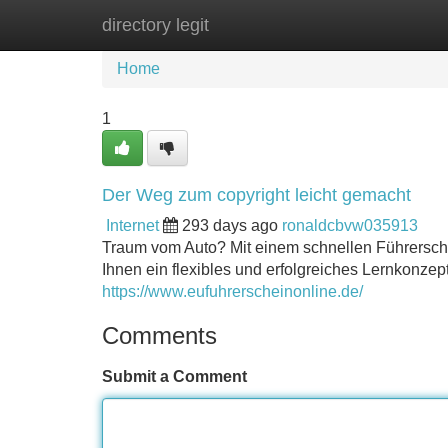
directory legit
Home
New Site Listings
Add Site
Home
1
Der Weg zum copyright leicht gemacht
Internet
293 days ago
ronaldcbvw035913
Traum vom Auto? Mit einem schnellen Führerschein
Ihnen ein flexibles und erfolgreiches Lernkonzept
https://www.eufuhrerscheinonline.de/
Comments
Submit a Comment