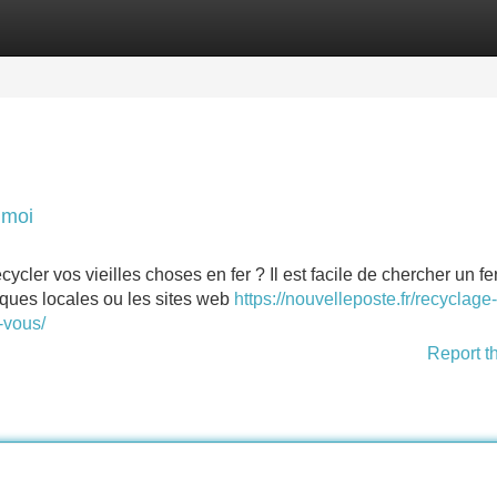
Categories
Register
Login
 moi
ler vos vieilles choses en fer ? Il est facile de chercher un fer
iques locales ou les sites web
https://nouvelleposte.fr/recyclage
-vous/
Report t