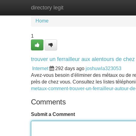
directory legit
Home
New Site Listings
Add Site
Home
1
trouver un ferrailleur aux alentours de chez
Internet
292 days ago
joshuwla323053
Avez-vous besoin d'éliminer des métaux ou de recyc
près de chez vous. Consultez les listes téléphon
metaux-comment-trouver-un-ferrailleur-autour-de
Comments
Submit a Comment