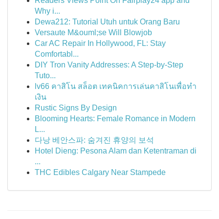
Readers Views Point On Fairplay24 app and
Why i...
Dewa212: Tutorial Utuh untuk Orang Baru
Versaute M&ouml;se Will Blowjob
Car AC Repair In Hollywood, FL: Stay
Comfortabl...
DIY Tron Vanity Addresses: A Step-by-Step
Tuto...
lv66 คาสิโน สล็อต เทคนิคการเล่นคาสิโนเพื่อทำ
เงิน
Rustic Signs By Design
Blooming Hearts: Female Romance in Modern
L...
다낭 베안스파: 숨겨진 휴양의 보석
Hotel Dieng: Pesona Alam dan Ketentraman di
...
THC Edibles Calgary Near Stampede