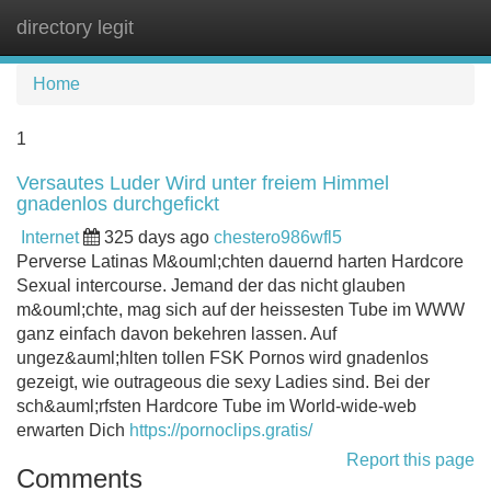
directory legit
Tog
navi
Home
1
Versautes Luder Wird unter freiem Himmel
gnadenlos durchgefickt
Internet
325 days ago
chestero986wfl5
Perverse Latinas M&ouml;chten dauernd harten Hardcore
Sexual intercourse. Jemand der das nicht glauben
m&ouml;chte, mag sich auf der heissesten Tube im WWW
ganz einfach davon bekehren lassen. Auf
ungez&auml;hlten tollen FSK Pornos wird gnadenlos
gezeigt, wie outrageous die sexy Ladies sind. Bei der
sch&auml;rfsten Hardcore Tube im World-wide-web
erwarten Dich
https://pornoclips.gratis/
Report this page
Comments