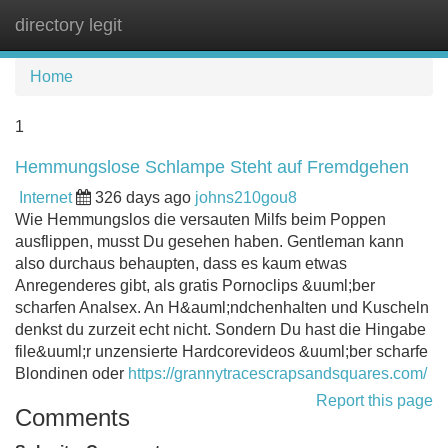
directory legit
Tog
navi
Home
1
Hemmungslose Schlampe Steht auf Fremdgehen
Internet
326 days ago
johns210gou8
Wie Hemmungslos die versauten Milfs beim Poppen
ausflippen, musst Du gesehen haben. Gentleman kann
also durchaus behaupten, dass es kaum etwas
Anregenderes gibt, als gratis Pornoclips &uuml;ber
scharfen Analsex. An H&auml;ndchenhalten und Kuscheln
denkst du zurzeit echt nicht. Sondern Du hast die Hingabe
file&uuml;r unzensierte Hardcorevideos &uuml;ber scharfe
Blondinen oder
https://grannytracescrapsandsquares.com/
Report this page
Comments