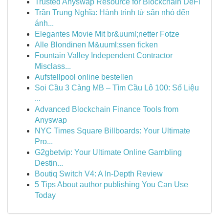
Trusted Anyswap Resource for Blockchain DeFi
Trần Trung Nghĩa: Hành trình từ sân nhỏ đến
ánh...
Elegantes Movie Mit br&uuml;netter Fotze
Alle Blondinen M&uuml;ssen ficken
Fountain Valley Independent Contractor
Misclass...
Aufstellpool online bestellen
Soi Cầu 3 Càng MB – Tìm Cầu Lô 100: Số Liệu
...
Advanced Blockchain Finance Tools from
Anyswap
NYC Times Square Billboards: Your Ultimate
Pro...
G2gbetvip: Your Ultimate Online Gambling
Destin...
Boutiq Switch V4: A In-Depth Review
5 Tips About author publishing You Can Use
Today