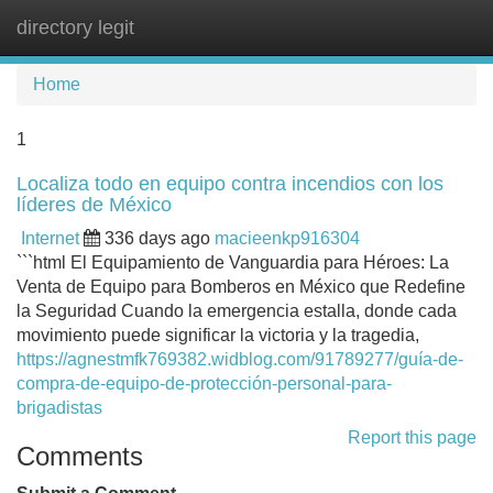
directory legit
Tog
navi
Home
1
Localiza todo en equipo contra incendios con los
líderes de México
Internet
336 days ago
macieenkp916304
```html El Equipamiento de Vanguardia para Héroes: La
Venta de Equipo para Bomberos en México que Redefine
la Seguridad Cuando la emergencia estalla, donde cada
movimiento puede significar la victoria y la tragedia,
https://agnestmfk769382.widblog.com/91789277/guía-de-
compra-de-equipo-de-protección-personal-para-
brigadistas
Report this page
Comments