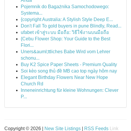
Anda
Pojemnik do Bagażnika Samochodowego:
Systema...
{copyright Australia: A Stylish Style Deep E...
Don't Fall To gold buyers in pune Blindly, Read...
ufabet เข้าสู่ระบบ มือถือ: วิธีใช้งานบนมือถือ
{Cebu Flower Shop: Your Guide to the Best
Flori...
Uners&auml;ttliches Babe Wird vom Lehrer
schonu...
Buy K2 Spice Paper Sheets - Premium Quality
Soi kèo song thủ đề MB cao top ngày hôm nay
Elegant Birthday Flowers Near New Hope
Church Rd
Inneneinrichtung für kleine Wohnungen: Clever
P...
Copyright © 2026 |
New Site Listings
|
RSS Feeds
Link