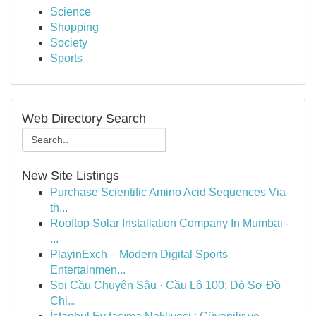
Science
Shopping
Society
Sports
Web Directory Search
New Site Listings
Purchase Scientific Amino Acid Sequences Via
th...
Rooftop Solar Installation Company In Mumbai -
...
PlayinExch – Modern Digital Sports
Entertainmen...
Soi Cầu Chuyên Sâu · Cầu Lô 100: Dò Sơ Đồ
Chi...