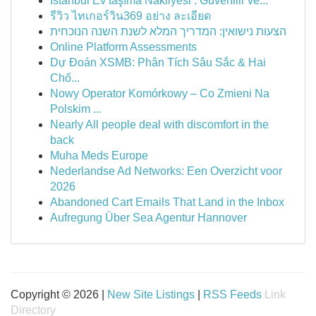
İstanbul Ev taşıma Nakliyesi : Güvenilir ve...
รีวิว ไทเกอร์วิน369 อย่าง ละเอียด
הצעות נישואין: המדריך המלא לשנת השנה הנוכחית
Online Platform Assessments
Dự Đoán XSMB: Phân Tích Sâu Sắc & Hai
Chố...
Nowy Operator Komórkowy – Co Zmieni Na
Polskim ...
Nearly All people deal with discomfort in the
back
Muha Meds Europe
Nederlandse Ad Networks: Een Overzicht voor
2026
Abandoned Cart Emails That Land in the Inbox
Aufregung Über Sea Agentur Hannover
Copyright © 2026 |
New Site Listings
|
RSS Feeds
Link
Directory