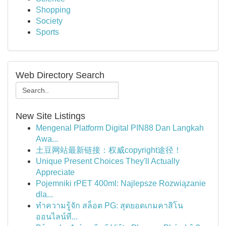
Shopping
Society
Sports
Web Directory Search
New Site Listings
Mengenal Platform Digital PIN88 Dan Langkah
Awa...
土豆网站最新链接：权威copyright途径！
Unique Present Choices They'll Actually
Appreciate
Pojemniki rPET 400ml: Najlepsze Rozwiązanie
dla...
ทำความรู้จัก สล็อต PG: สุดยอดเกมคาสิโน
ออนไลน์ที...