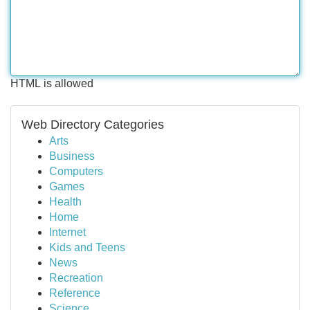
HTML is allowed
Web Directory Categories
Arts
Business
Computers
Games
Health
Home
Internet
Kids and Teens
News
Recreation
Reference
Science