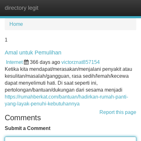
directory legit
Tog
navi
Home
1
Amal untuk Pemulihan
Internet
366 days ago
victorznat857154
Ketika kita mendapat/merasakan/menjalani penyakit atau
kesulitan/masalah/gangguan, rasa sedih/lemah/kecewa
dapat menyelimuti hati. Di saat seperti ini,
pertolongan/bantuan/dukungan dari sesama menjadi
https://rumahberkat.com/bantuan/hadirkan-rumah-panti-
yang-layak-penuhi-kebutuhannya
Report this page
Comments
Submit a Comment