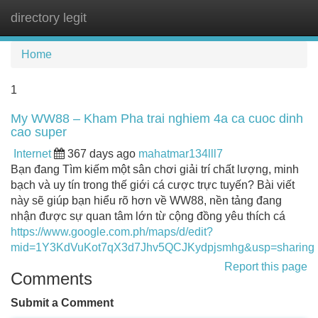
directory legit
Tog
navi
Home
1
My WW88 – Kham Pha trai nghiem 4a ca cuoc dinh
cao super
Internet
367 days ago
mahatmar134lll7
Bạn đang Tìm kiếm một sân chơi giải trí chất lượng, minh
bạch và uy tín trong thế giới cá cược trực tuyến? Bài viết
này sẽ giúp bạn hiểu rõ hơn về WW88, nền tảng đang
nhận được sự quan tâm lớn từ cộng đồng yêu thích cá
https://www.google.com.ph/maps/d/edit?
mid=1Y3KdVuKot7qX3d7Jhv5QCJKydpjsmhg&usp=sharing
Report this page
Comments
Submit a Comment