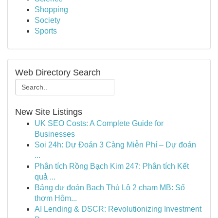
Shopping
Society
Sports
Web Directory Search
New Site Listings
UK SEO Costs: A Complete Guide for
Businesses
Soi 24h: Dự Đoán 3 Càng Miễn Phí – Dự đoán
...
Phân tích Rồng Bạch Kim 247: Phân tích Kết
quả ...
Bảng dự đoán Bạch Thủ Lô 2 chạm MB: Số
thơm Hôm...
AI Lending & DSCR: Revolutionizing Investment