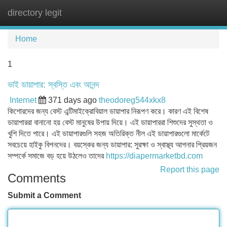
directory legit
Tog
navi
Home
1
ভাই ডায়াপার: স্বস্তি এবং আনন্দ
Internet
371 days ago
theodoreg544xkx8
কিশোরদের জন্য বেস্ট এন্টিমাইক্রোবিয়াল ডায়াপার নিরূপণ করে। কারণ এই বিশেষ
ডায়াপাররা বানানো হয় বেস্ট মানুষের উপায় দিয়ে। এই ডায়াপাররা শিশুদের সুস্থতা ও
খুশি দিতে পারে। এই ডায়াপারগুলি সহজ অতিরিক্ত নীল এই ডায়াপারগুলো মার্কেটে
সবচেয়ে হাইকু বিপনদের। বয়স্কের জন্য ডায়াপার: সুরক্ষা ও স্বাস্থ্য আপনার প্রিয়জন
সম্পর্কে সমাজে বড় হয়ে উঠলেও তাদের
https://diapermarketbd.com
Report this page
Comments
Submit a Comment