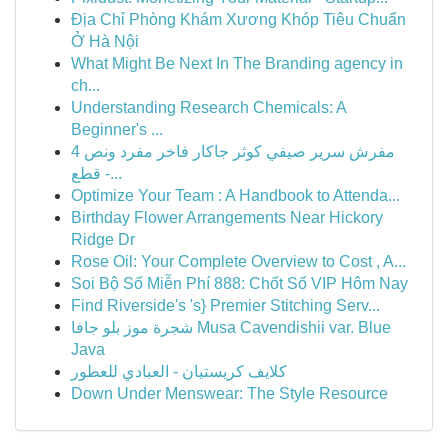
Địa Chỉ Phòng Khám Xương Khóp Tiêu Chuẩn
Ở Hà Nội
What Might Be Next In The Branding agency in
ch...
Understanding Research Chemicals: A
Beginner's ...
مفرش سرير صيفي كوثر جاكار فاخر مفرد ونص 4
قطع -...
Optimize Your Team : A Handbook to Attenda...
Birthday Flower Arrangements Near Hickory
Ridge Dr
Rose Oil: Your Complete Overview to Cost , A...
Soi Bộ Số Miễn Phí 888: Chốt Số VIP Hôm Nay
Find Riverside's 's} Premier Stitching Serv...
شجرة موز بلو جافا Musa Cavendishii var. Blue
Java
كلايف كريستيان - العبادي للعطور
Down Under Menswear: The Style Resource