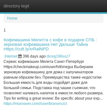
directory legit
Tog
navi
Home
1
Кофемашина Мелитта с кофе в подарок СПБ :
зерновая кофемашина Нет Дальше Тайна
Https://cutt.ly/xrRalNPD
Internet
396 days ago
diceg196sxz7
Сервис кофемашин Мелита Санкт-Петербург
Https://checkmakeup.com/user/hithinejpa Выбираем
зерновую кофемашину для дома с капучинатором
равным образом без. Преимущества также недостатки
Большая емкость для воды подойдет даже для
большой семьи. Подставка под чашки съемная, что
позволяет наливать напиток в емкости любого размера.
Tips for writing a great review: Be specific about your exp...
https://mianswer.com//user/branorvzct