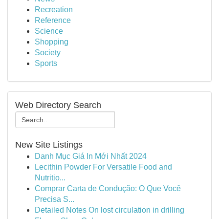
Recreation
Reference
Science
Shopping
Society
Sports
Web Directory Search
New Site Listings
Danh Mục Giá In Mới Nhất 2024
Lecithin Powder For Versatile Food and
Nutritio...
Comprar Carta de Condução: O Que Você
Precisa S...
Detailed Notes On lost circulation in drilling