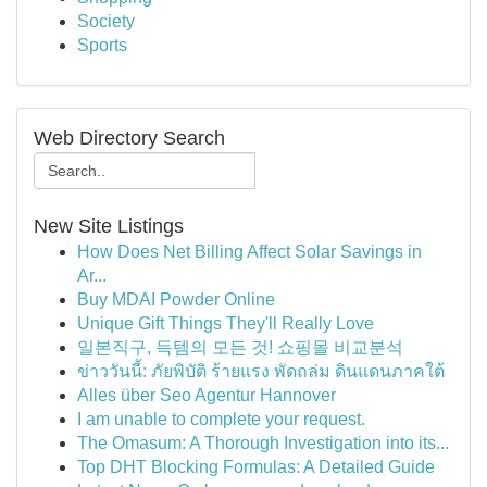
Society
Sports
Web Directory Search
New Site Listings
How Does Net Billing Affect Solar Savings in
Ar...
Buy MDAI Powder Online
Unique Gift Things They'll Really Love
일본직구, 득템의 모든 것! 쇼핑몰 비교분석
ข่าววันนี้: ภัยพิบัติ ร้ายแรง พัดถล่ม ดินแดนภาคใต้
Alles über Seo Agentur Hannover
I am unable to complete your request.
The Omasum: A Thorough Investigation into its...
Top DHT Blocking Formulas: A Detailed Guide