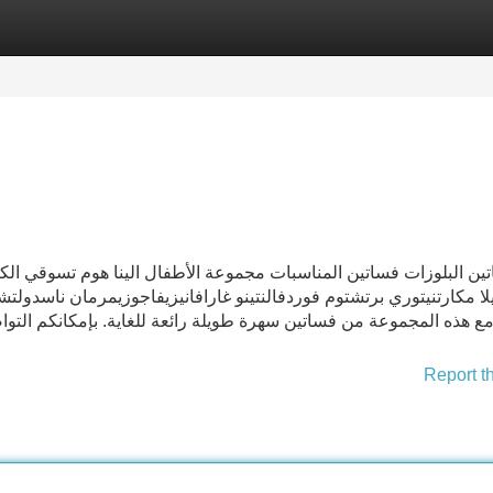
Categories
Register
Login
ين البلوزات فساتين المناسبات مجموعة الأطفال الينا هوم تسوقي ال
لا مكارتنيتوري برتشتوم فوردفالنتينو غارافانيزيفاجوزيمرمان ناسدولتشي ان
ع هذه المجموعة من فساتين سهرة طويلة رائعة للغاية. بإمكانكم التوا
Report t