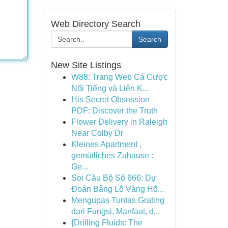
Web Directory Search
Search
New Site Listings
W88: Trang Web Cá Cược
Nổi Tiếng và Liên K...
His Secret Obsession
PDF: Discover the Truth
Flower Delivery in Raleigh
Near Colby Dr
Kleines Apartment ,
gemütliches Zuhause :
Ge...
Soi Cầu Bộ Số 666: Dự
Đoán Bảng Lô Vàng Hô...
Mengupas Tuntas Grating
dari Fungsi, Manfaat, d...
{Drilling Fluids: The