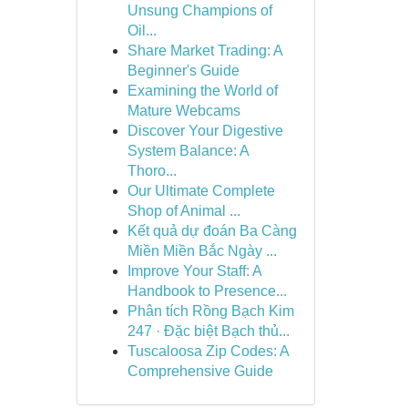
Unsung Champions of
Oil...
Share Market Trading: A
Beginner's Guide
Examining the World of
Mature Webcams
Discover Your Digestive
System Balance: A
Thoro...
Our Ultimate Complete
Shop of Animal ...
Kết quả dự đoán Ba Càng
Miền Miền Bắc Ngày ...
Improve Your Staff: A
Handbook to Presence...
Phân tích Rồng Bạch Kim
247 · Đặc biệt Bạch thủ...
Tuscaloosa Zip Codes: A
Comprehensive Guide