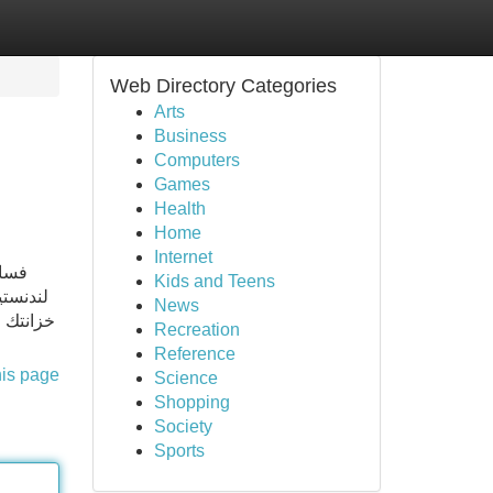
Web Directory Categories
Arts
Business
Computers
Games
Health
Home
Internet
فسات
Kids and Teens
لندنستي
News
خزانتك م
Recreation
Reference
his page
Science
Shopping
Society
Sports