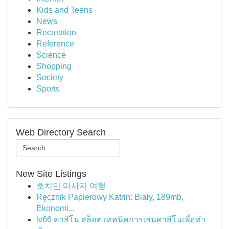
Kids and Teens
News
Recreation
Reference
Science
Shopping
Society
Sports
Web Directory Search
New Site Listings
호치민 마사지 여행
Ręcznik Papierowy Katrin: Biały, 189mb,
Ekonomi...
lv66 คาสิโน สล็อต เทคนิคการเล่นคาสิโนเพื่อทำ