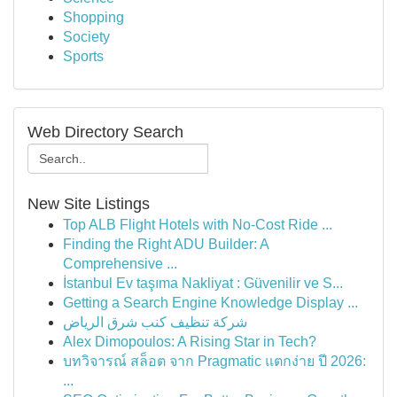
Shopping
Society
Sports
Web Directory Search
New Site Listings
Top ALB Flight Hotels with No-Cost Ride ...
Finding the Right ADU Builder: A
Comprehensive ...
İstanbul Ev taşıma Nakliyat : Güvenilir ve S...
Getting a Search Engine Knowledge Display ...
شركة تنظيف كنب شرق الرياض
Alex Dimopoulos: A Rising Star in Tech?
บทวิจารณ์ สล็อต จาก Pragmatic แตกง่าย ปี 2026:
...