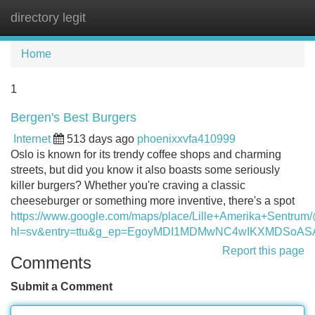
directory legit
Tog
navi
Home
1
Bergen's Best Burgers
Internet
513 days ago
phoenixxvfa410999
Oslo is known for its trendy coffee shops and charming
streets, but did you know it also boasts some seriously
killer burgers? Whether you're craving a classic
cheeseburger or something more inventive, there's a spot
https://www.google.com/maps/place/Lille+Amerika+Sent
hl=sv&entry=ttu&g_ep=EgoyMDI1MDMwNC4wIKXMDSo
Report this page
Comments
Submit a Comment