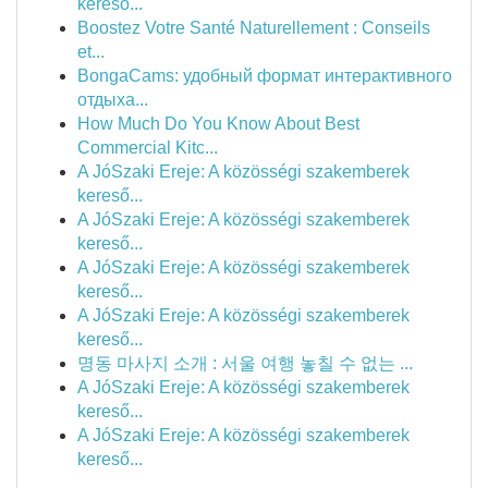
kereső...
Boostez Votre Santé Naturellement : Conseils
et...
BongaCams: удобный формат интерактивного
отдыха...
How Much Do You Know About Best
Commercial Kitc...
A JóSzaki Ereje: A közösségi szakemberek
kereső...
A JóSzaki Ereje: A közösségi szakemberek
kereső...
A JóSzaki Ereje: A közösségi szakemberek
kereső...
A JóSzaki Ereje: A közösségi szakemberek
kereső...
명동 마사지 소개 : 서울 여행 놓칠 수 없는 ...
A JóSzaki Ereje: A közösségi szakemberek
kereső...
A JóSzaki Ereje: A közösségi szakemberek
kereső...