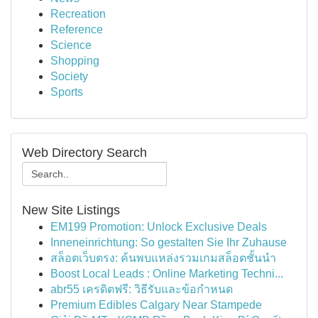
Recreation
Reference
Science
Shopping
Society
Sports
Web Directory Search
New Site Listings
EM199 Promotion: Unlock Exclusive Deals
Inneneinrichtung: So gestalten Sie Ihr Zuhause
สล็อตเว็บตรง: ค้นพบแหล่งรวมเกมสล็อตชั้นนำ
Boost Local Leads : Online Marketing Techni...
abr55 เครดิตฟรี: วิธีรับและข้อกำหนด
Premium Edibles Calgary Near Stampede