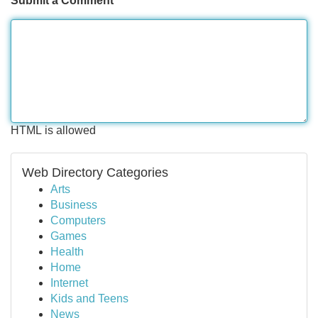
Submit a Comment
HTML is allowed
Web Directory Categories
Arts
Business
Computers
Games
Health
Home
Internet
Kids and Teens
News