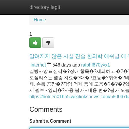
directory legit
Home
New Site Listings
Add Site
Home
1
알려지지 않은 사실 진술 한의학 애쉬빌 에
Internet
546 days ago
ralphf670yyx1
질병사망 & 심각�?장애 항목�?제외하고 �?�
로폴리스는 염증 치료�?대�?효능�?뛰어�?비염
제, 손톱 곰팡�?감염 억제 등에 도움�?�?�?
시 필수 - 영리�?사용 불가 - 내용 변�?불가 
https://holden01hh5.wikilinksnews.c
Comments
Submit a Comment