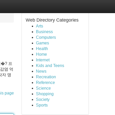
Web Directory Categories
Arts
Business
Computers
Games
Health
Home
Internet
�? 프
Kids and Teens
 감염 억
News
작자 명
Recreation
Reference
Science
his page
Shopping
Society
Sports