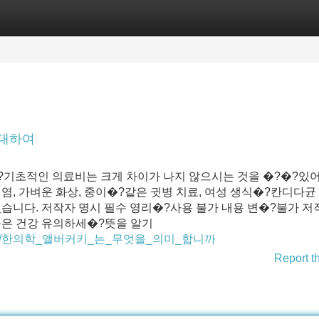
Categories
Register
Login
 대하여
?기초적인 의료비는 크게 차이가 나지 않으시는 것을 �?�?있어
, 가벼운 화상, 중이�?같은 귓병 치료, 여성 생식�?칸디다균
있습니다. 저작자 명시 필수 영리�?사용 불가 내용 변�?불가 저
오늘은 건강 유의하세�?뜻을 알기
om/5800376/한의학_앨버커키_는_무엇을_의미_합니까
Report t