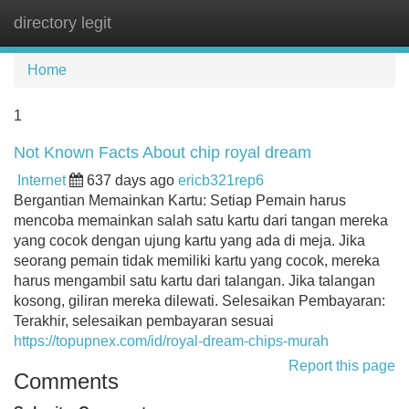
directory legit
Tog
navi
Home
1
Not Known Facts About chip royal dream
Internet
637 days ago
ericb321rep6
Bergantian Memainkan Kartu: Setiap Pemain harus
mencoba memainkan salah satu kartu dari tangan mereka
yang cocok dengan ujung kartu yang ada di meja. Jika
seorang pemain tidak memiliki kartu yang cocok, mereka
harus mengambil satu kartu dari talangan. Jika talangan
kosong, giliran mereka dilewati. Selesaikan Pembayaran:
Terakhir, selesaikan pembayaran sesuai
https://topupnex.com/id/royal-dream-chips-murah
Report this page
Comments