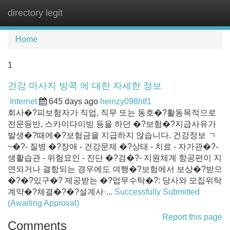
directory legit
Tog
navi
Home
1
건강 마사지 방콕 에 대한 자세한 정보
Internet
645 days ago
heinzy098htf1
회사�?피보험자가 직업, 직무 또는 동호�?활동목적으로
전문등반, 스카이다이빙 등을 하던 �?보험�?지급사유가
발생�?때에�?보험금을 지급하지 않습니다. 건강정보 ㄱ
~�?- 질병 �?장애 - 건강문제 �?상태 - 치료 - 자가관�?-
생활습관 - 위험요인 - 진단 �?검�?- 지원체계 항공편이 지
연되거나 결항되는 경우에도 여행�?보험에서 보상�?받으
�?�?있구�? 제공받는 �?업무수탁�?: 당사와 모집위탁
계약�?체결�?�?설계사·...
Successfully Submitted
(Awaiting Approval)
Report this page
Comments