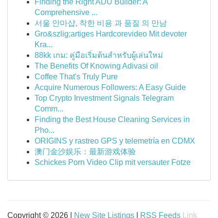
Finding the Right ADU Builder: A
Comprehensive ...
서울 안마샵, 착한 비용 과 품질 의 만남
Gro&szlig;artiges Hardcorevideo Mit devoter
Kra...
88kk เกม: คู่มือเริ่มต้นสำหรับผู้เล่นใหม่
The Benefits Of Knowing Adivasi oil
Coffee That's Truly Pure
Acquire Numerous Followers: A Easy Guide
Top Crypto Investment Signals Telegram
Comm...
Finding the Best House Cleaning Services in
Pho...
ORIGINS y rastreo GPS y telemetría en CDMX
澳门金沙娱乐：最新游戏体验
Schickes Porn Video Clip mit versauter Fotze
Copyright © 2026 |
New Site Listings
|
RSS Feeds
Link