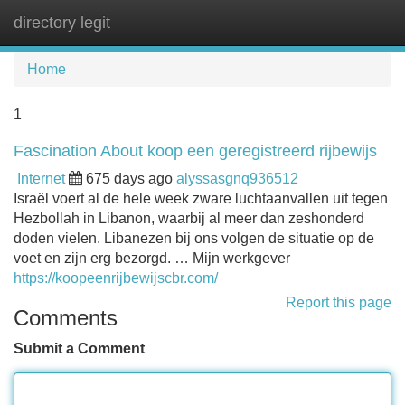
directory legit
Tog
navi
Home
1
Fascination About koop een geregistreerd rijbewijs
Internet
675 days ago
alyssasgnq936512
Israël voert al de hele week zware luchtaanvallen uit tegen
Hezbollah in Libanon, waarbij al meer dan zeshonderd
doden vielen. Libanezen bij ons volgen de situatie op de
voet en zijn erg bezorgd. … Mijn werkgever
https://koopeenrijbewijscbr.com/
Report this page
Comments
Submit a Comment