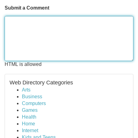
Submit a Comment
HTML is allowed
Web Directory Categories
Arts
Business
Computers
Games
Health
Home
Internet
Kids and Teens