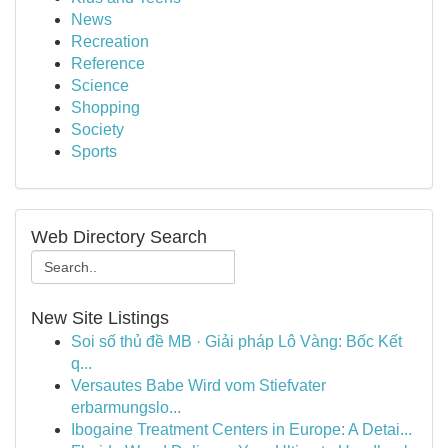
News
Recreation
Reference
Science
Shopping
Society
Sports
Web Directory Search
New Site Listings
Soi số thủ đề MB · Giải pháp Lô Vàng: Bốc Kết
q...
Versautes Babe Wird vom Stiefvater
erbarmungslo...
Ibogaine Treatment Centers in Europe: A Detai...