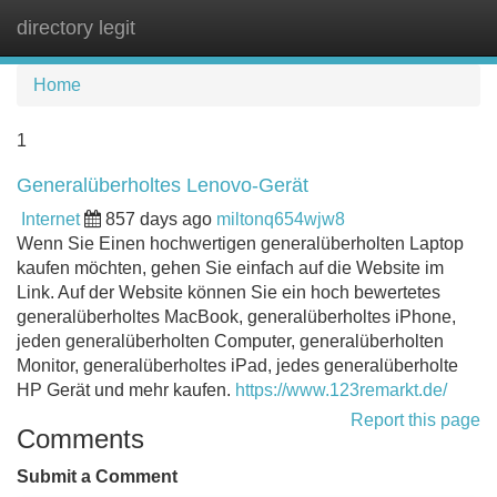
directory legit
Tog
navi
Home
1
Generalüberholtes Lenovo-Gerät
Internet
857 days ago
miltonq654wjw8
Wenn Sie Einen hochwertigen generalüberholten Laptop
kaufen möchten, gehen Sie einfach auf die Website im
Link. Auf der Website können Sie ein hoch bewertetes
generalüberholtes MacBook, generalüberholtes iPhone,
jeden generalüberholten Computer, generalüberholten
Monitor, generalüberholtes iPad, jedes generalüberholte
HP Gerät und mehr kaufen.
https://www.123remarkt.de/
Report this page
Comments
Submit a Comment