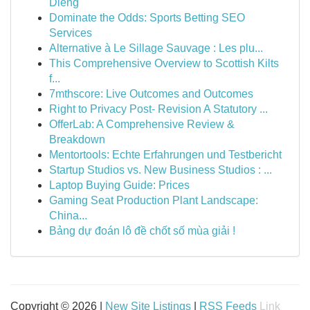
Dieng
Dominate the Odds: Sports Betting SEO
Services
Alternative à Le Sillage Sauvage : Les plu...
This Comprehensive Overview to Scottish Kilts
f...
7mthscore: Live Outcomes and Outcomes
Right to Privacy Post- Revision A Statutory ...
OfferLab: A Comprehensive Review &
Breakdown
Mentortools: Echte Erfahrungen und Testbericht
Startup Studios vs. New Business Studios : ...
Laptop Buying Guide: Prices
Gaming Seat Production Plant Landscape:
China...
Bảng dự đoán lô đề chốt số mùa giải !
Copyright © 2026 |
New Site Listings
|
RSS Feeds
Link