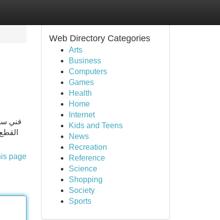
Web Directory Categories
Arts
Business
Computers
Games
Health
Home
Internet
فني ستل
Kids and Teens
القطع 
News
Recreation
his page
Reference
Science
Shopping
Society
Sports