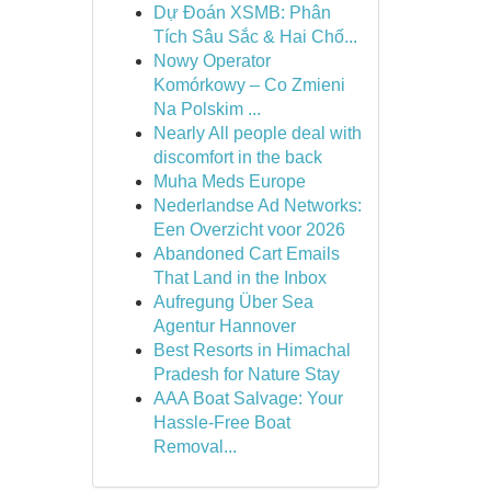
Dự Đoán XSMB: Phân
Tích Sâu Sắc & Hai Chố...
Nowy Operator
Komórkowy – Co Zmieni
Na Polskim ...
Nearly All people deal with
discomfort in the back
Muha Meds Europe
Nederlandse Ad Networks:
Een Overzicht voor 2026
Abandoned Cart Emails
That Land in the Inbox
Aufregung Über Sea
Agentur Hannover
Best Resorts in Himachal
Pradesh for Nature Stay
AAA Boat Salvage: Your
Hassle-Free Boat
Removal...